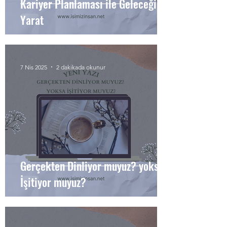
Kariyer Planlaması ile Geleceğini
Yarat
7 Nis 2025
2 dakikada okunur
Gerçekten Dinliyor muyuz? yoksa
İşitiyor muyuz?