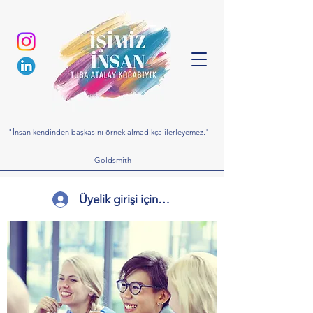
"İnsan kendinden başkasını örnek almadıkça ilerleyemez."
Goldsmith
Üyelik girişi için tıklayınız