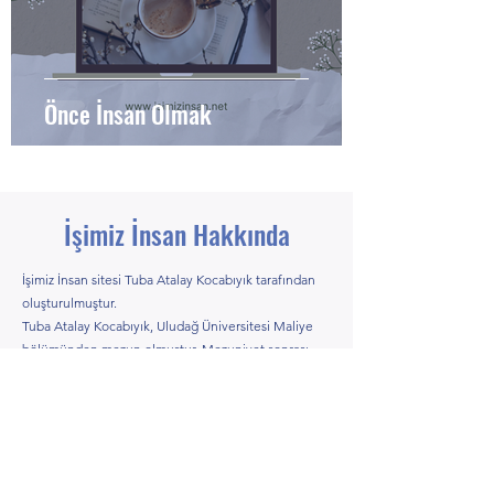
Önce İnsan Olmak
İşimiz İnsan Hakkında
İşimiz İnsan sitesi Tuba Atalay Kocabıyık tarafından
oluşturulmuştur.
Tuba Atalay Kocabıyık, Uludağ Üniversitesi Maliye
bölümünden mezun olmuştur. Mezuniyet sonrası
İnsan Kaynakları alanına yönelmiş ve 2000 yılından
itibaren bankacılık sektöründe, İnsan Kaynakları
Bölümlerinde çeşitli kademelerde görev almıştır.
​Yirmi iki yıllık İnsan Kaynakları deneyiminde işe alım
alanında uzmanlaşmış ve binlerce mülakat
gerçekleştirmiştir. Bunun yanı sıra personel