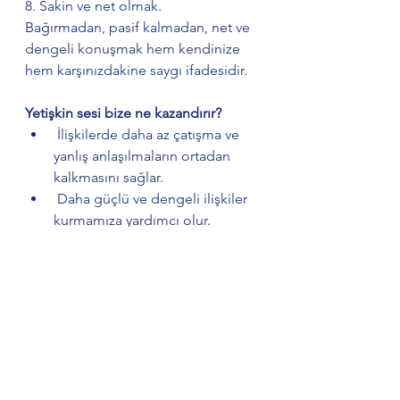
8. Sakin ve net olmak.
Bağırmadan, pasif kalmadan, net ve 
dengeli konuşmak hem kendinize 
hem karşınızdakine saygı ifadesidir.
Yetişkin sesi bize ne kazandırır?
 İlişkilerde daha az çatışma ve 
yanlış anlaşılmaların ortadan 
kalkmasını sağlar.
 Daha güçlü ve dengeli ilişkiler 
kurmamıza yardımcı olur.
 Daha sağlıklı kararlar almamıza 
neden olur.
 Güvenli iletişim ortamında 
çocuklar yetiştirmemizi ve 
bilinçli bir gelecek için katkıda 
bulunmamızı sağlar.
Son olarak;
Hepimizin içinde bir çocuk vardır… 