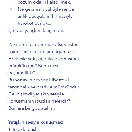
çözüm odaklı kalabilmek,
Ne geçmişin yüküyle ne de 
anlık duyguların fırtınasıyla 
hareket etmek....
İşte bu, yetişkin iletişimidir.
Peki ister patronumuz olsun, ister 
eşimiz, isterse de  çocuğumuz… 
Herkesle yetişkin diliyle konuşmak 
mümkün mü? Bunu nasıl 
başarabiliriz?
Bu sorunun cevabı: Elbette ki 
farkındalık ve pratikle mümkündür. 
Gelin şimdi yetişkin sesiyle 
konuşmanın ipuçları nelerdir? 
Bunlara bir göz atalım.
Yetişkin sesiyle konuşmak;
1. İstekle başlar