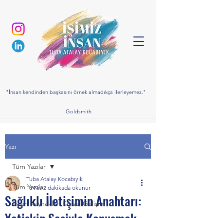
"İnsan kendinden başkasını örnek almadıkça ilerleyemez."
Goldsmith
Yazı
Tüm Yazılar
Tuba Atalay Kocabıyık
Tüm Yazılar
13 Nis
2 dakikada okunur
Sağlıklı İletişimin Anahtarı:
İnsan Kaynakları,Kişisel Gelişim