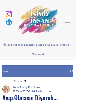
"İnsan kendinden başkasını örnek almadıkça ilerleyemez."
Goldsmith
Yazı
Tüm Yazılar
Tuba Atalay Kocabıyık
Tüm Yazılar
12 Tem 2023
2 dakikada okunur
Ayıp Olmasın Diyerek...
İnsan Kaynakları,Kişisel Gelişim