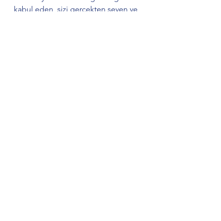
kabul eden, sizi gerçekten seven ve 
saygı duyan insanlar için, birlikte bir 
yerlere gitmek istemeyip, evinizde 
dinlenmek istediğinizi söylemeniz, 
kendi inandığınız şeyleri ifade 
etmeniz kısacası yapmak 
istemediğiniz hiçbir şey sorun 
olmayacaktır. Sorun olacaksa da 
bırakın olsun zaten. İnanın ki bu sizin 
sorununuz değil, onların sorunudur.
Hepsini Gör
Son Yazılar