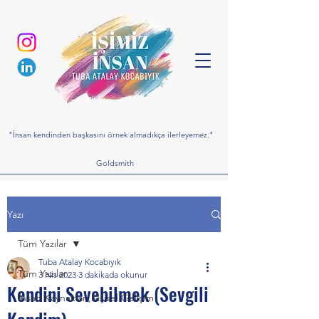
"İnsan kendinden başkasını örnek almadıkça ilerleyemez."
Goldsmith
Yazı
Tüm Yazılar
Tuba Atalay Kocabıyık
Tüm Yazılar
3 Nis 2023
3 dakikada okunur
Kendini Sevebilmek (Sevgili
İnsan Kaynakları,Kişisel Gelişim