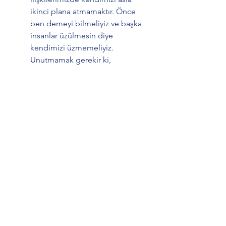
ikinci plana atmamaktır. Önce 
ben demeyi bilmeliyiz ve başka 
insanlar üzülmesin diye 
kendimizi üzmemeliyiz. 
Unutmamak gerekir ki,
                                   Kendimiz 
unutulmayacak kadar değerliyiz.
Son olarak;
Ömrümüzün sonuna kadar birlikte 
olduğumuz kişiyi, yani kendimizi 
ihmal etmemek, bedenini ve ruhunu 
beslemek, ona değer vermek için 
gün bugündür. 
Sevgili kendim,
Bugün 03.04.2023 Pazartesi. 