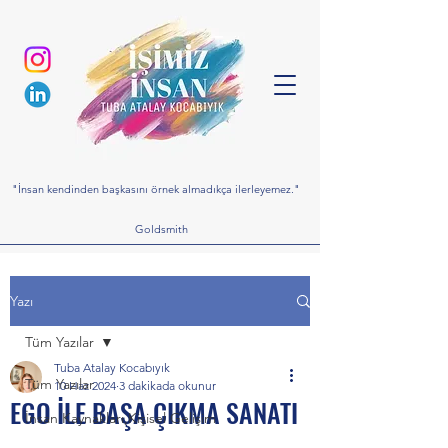
"İnsan kendinden başkasını örnek almadıkça ilerleyemez."
Goldsmith
Yazı
Tüm Yazılar
Tuba Atalay Kocabıyık
Tüm Yazılar
10 Haz 2024
3 dakikada okunur
EGO İLE BAŞA ÇIKMA SANATI
İnsan Kaynakları,Kişisel Gelişim